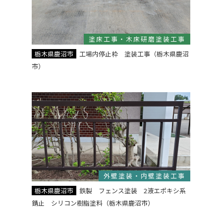
塗床工事・木床研磨塗装工事
栃木県鹿沼市
工場内停止枠 塗装工事（栃木県鹿沼
市）
外壁塗装・内壁塗装工事
栃木県鹿沼市
鉄製 フェンス塗装 2液エポキシ系
錆止 シリコン樹脂塗料（栃木県鹿沼市）