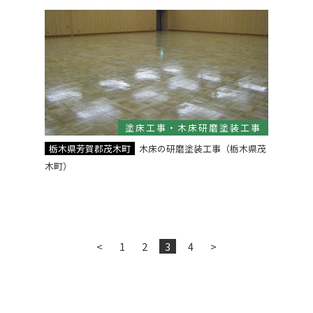
塗床工事・木床研磨塗装工事
栃木県芳賀郡茂木町
木床の研磨塗装工事（栃木県茂
木町）
<
1
2
3
4
>